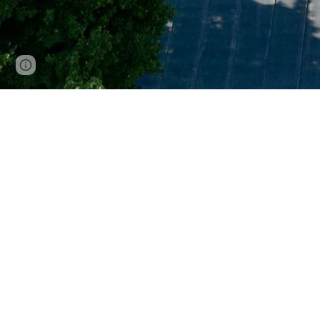
Page
Google Sites
Report abuse
updated
Impressum
Turn- und Sportverein Wolnzach e.V. 
Anton-Dost-Straße 7
85283 Wolnzach
E-Mail:
info@tsv-wolnzach.de
1. Vorsitzender: Dr. Akis Trouboukis
2. Vorsitzender:
Sarah Brolle
3. Vorsitzender:
Maximilian Manger